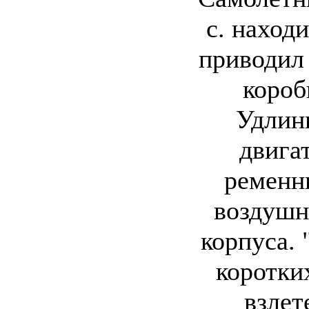
с. наход
приводил 
короб
Удлин
двига
ременн
воздушн
корпуса.
коротки
взлет