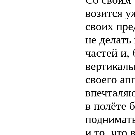
возится уж
своих пр
не делать
частей и, 
вертикаль
своего ап
впечталяю
в полёте 
поднимать
и то, что 