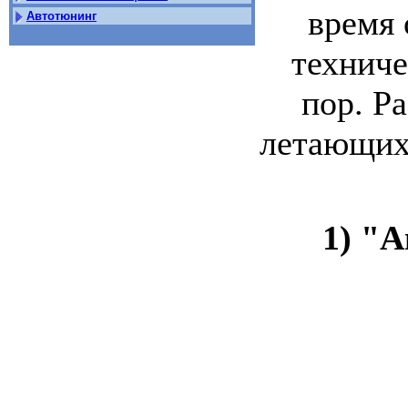
время 
Автотюнинг
техниче
пор. Р
летающих 
1) "А