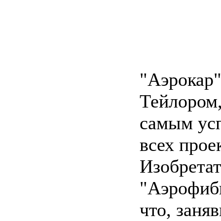
"Аэрокар"
Тейлором,
самым ус
всех прое
Изобретат
"Аэрофиби
что, заня