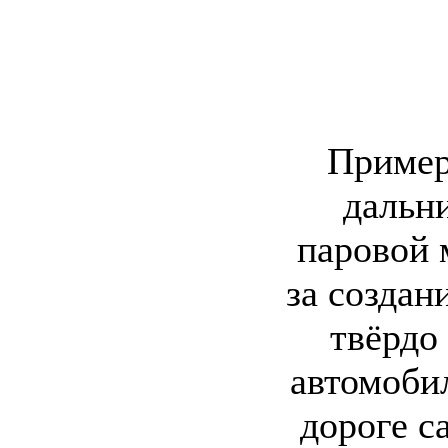
Примерн
дальн
паровой 
за создан
твёрдо
автомоби
дороге с