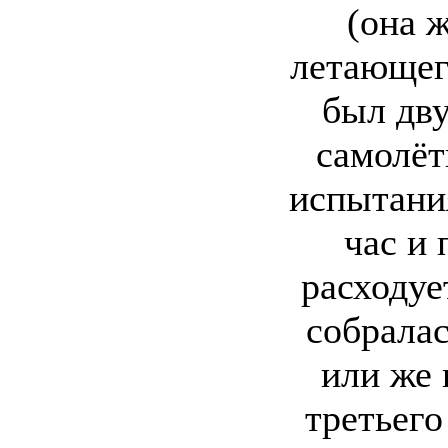
(она ж
летающег
был дву
самолёт
испытания
час и 
расходуе
собрала
или же 
третьего