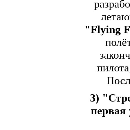
разрабо
летаю
"Flying F
полёт
закон
пилота
Посл
3) "Стр
первая