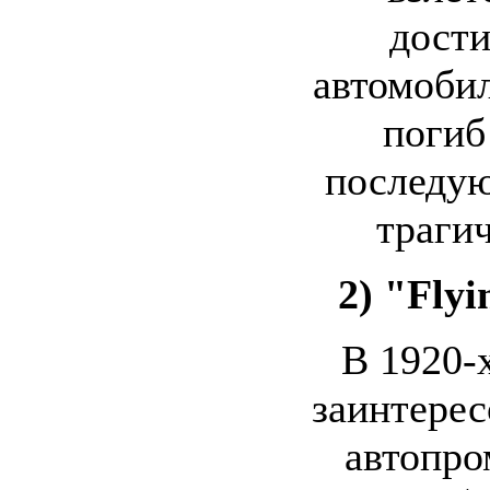
дост
автомобил
погиб
последую
траги
2) "Flyi
В 1920-
заинтерес
автопро