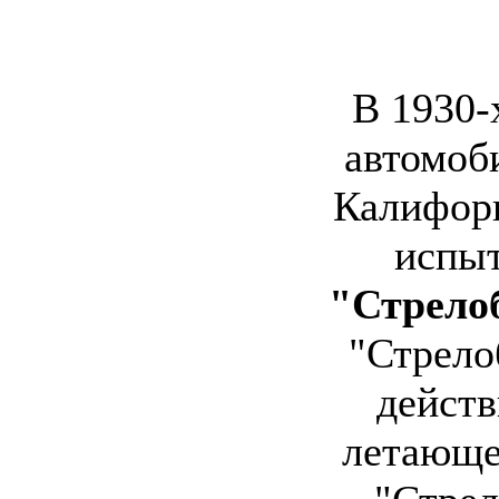
В 1930-
автомоби
Калифор
испыт
"Стрело
"Стрело
дейст
летающе