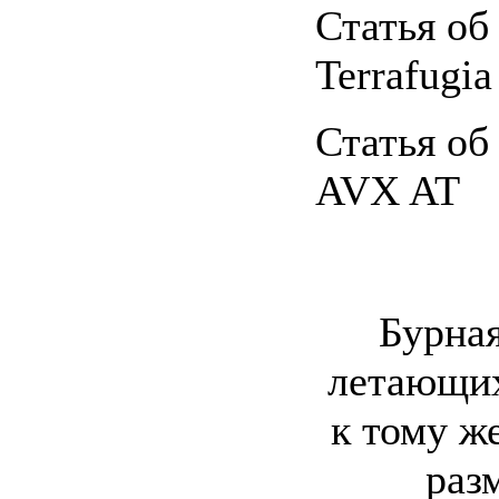
Статья об
Terrafugia
Статья об
AVX AT
Бурная
летающих
к тому ж
раз