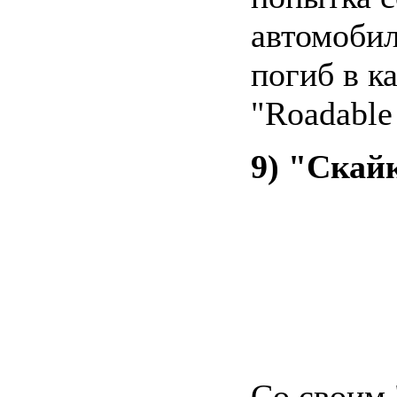
автомобил
погиб в к
"Roadable 
9) "Скай
Со своим