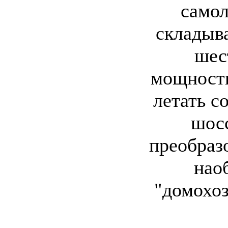
самол
складыв
шес
мощность
летать с
шосс
преобраз
нао
"домохоз