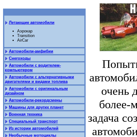
Летающие автомобили
Аэрокар
Transition
AirCar
Автомобили-амфибии
Снегоходы
Попытк
Автомобили с водителем-
компьютером
автомоби
Автомобили с альтернативными
двигателями и видами топлива
очень 
Автомобили с оригинальным
дизайном
Автомобили-рекордсмены
более-
Машины для других планет
задача со
Военная техника
Специальный транспорт
автомоби
Из истории автомобилей
Необычные мотоциклы