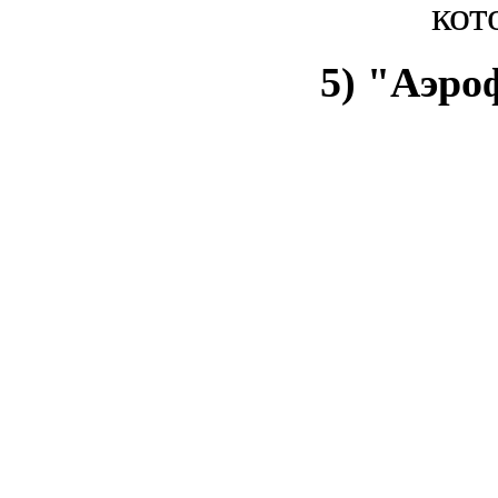
кот
5) "Аэро