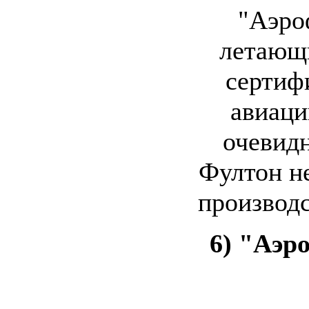
"Аэро
летающ
сертиф
авиаци
очевид
Фултон не
производс
6) "Аэро