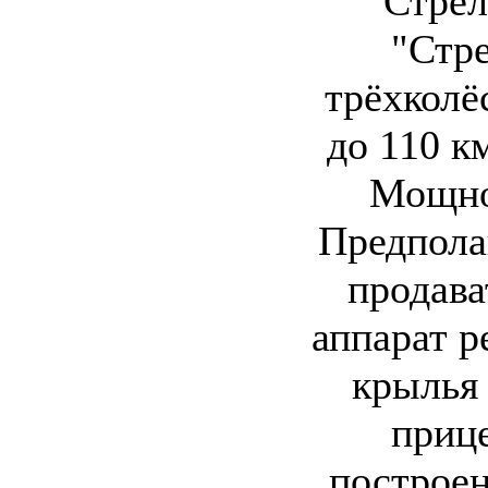
"Стрел
"Стр
трёхколё
до 110 км
Мощнос
Предпола
продава
аппарат р
крылья 
приц
построен