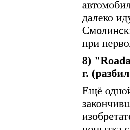
автомобил
далеко ид
Смолински
при перво
8) "Roada
г. (разбил
Ещё одной
закончивш
изобретате
попытка с