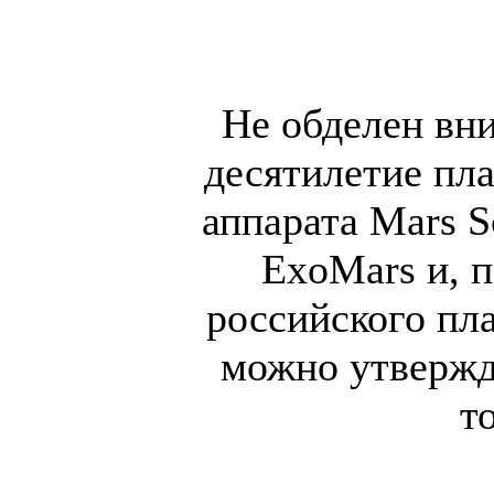
Не обделен вн
десятилетие пла
аппарата Mars S
ExoMars и, п
российского пл
можно утвержда
т