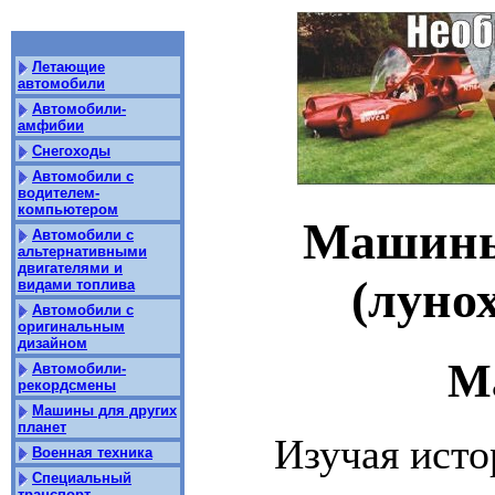
Летающие
автомобили
Автомобили-
амфибии
Снегоходы
Автомобили с
водителем-
компьютером
Машины 
Автомобили с
альтернативными
двигателями и
(луно
видами топлива
Автомобили с
оригинальным
дизайном
М
Автомобили-
рекордсмены
Машины для других
планет
Изучая исто
Военная техника
Специальный
транспорт