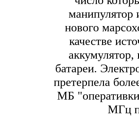
манипулятор 
нового марсохо
качестве ист
аккумулятор,
батареи. Электр
претерпела боле
МБ "оперативки
МГц п