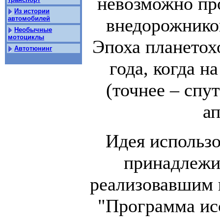
невозможно пр
Из истории
внедорожников
автомобилей
Необычные
мотоциклы
Эпоха планетох
Автотюнинг
года, когда 
(точнее – спу
ап
Идея использо
принадлежи
реализовавшим 
"Программа ис