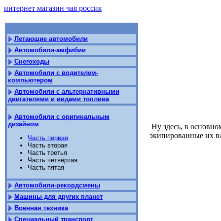
интернет магазин чая россия
Летающие автомобили
Автомобили-амфибии
Снегоходы
Автомобили с водителем-
компьютером
Автомобили с альтернативными
двигателями и видами топлива
Автомобили с оригинальным
дизайном
Ну здесь, в основно
экипированные их вл
Часть первая
Часть вторая
Часть третья
Часть четвёртая
Часть пятая
Автомобили-рекордсмены
Машины для других планет
Военная техника
Специальный транспорт